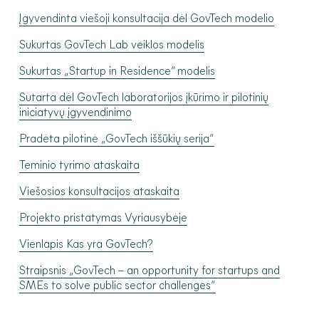
Įgyvendinta viešoji konsultacija dėl GovTech modelio
Sukurtas GovTech Lab veiklos modelis
Sukurtas „Startup in Residence“ modelis
Sutarta dėl GovTech laboratorijos įkūrimo ir pilotinių
iniciatyvų įgyvendinimo
Pradėta pilotinė „GovTech iššūkių serija“
Teminio tyrimo ataskaita
Viešosios konsultacijos ataskaita
Projekto pristatymas Vyriausybėje
Vienlapis Kas yra GovTech?
Straipsnis „GovTech – an opportunity for startups and
SMEs to solve public sector challenges“