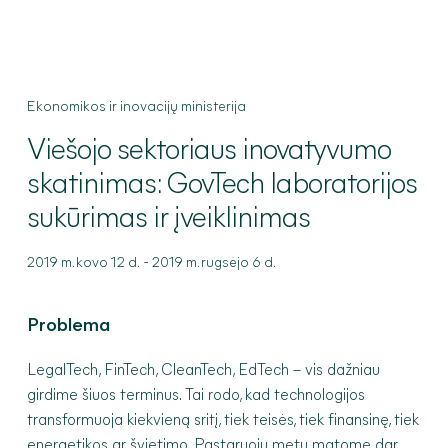
Ekonomikos ir inovacijų ministerija
Viešojo
sektoriaus inovatyvumo
skatinimas: GovTech laboratorijos
sukūrimas ir įveiklinimas
-
2019 m. kovo 12 d.
2019 m. rugsėjo 6 d.
Problema
LegalTech, FinTech, CleanTech, EdTech – vis dažniau
girdime šiuos terminus. Tai rodo, kad technologijos
transformuoja kiekvieną sritį, tiek teisės, tiek finansinę, tiek
energetikos ar švietimo. Pastaruoju metu matome dar