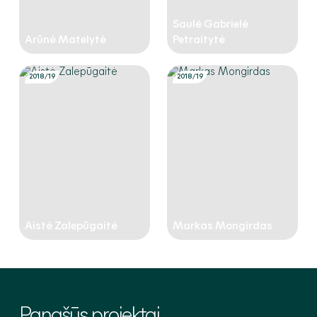
Saulė Gabrielė
Arūnė Matelytė
Petraitytė
2018/19
2018/19
Aistė Zalepūgaitė
Markas Mongirdas
Panašūs
projektai