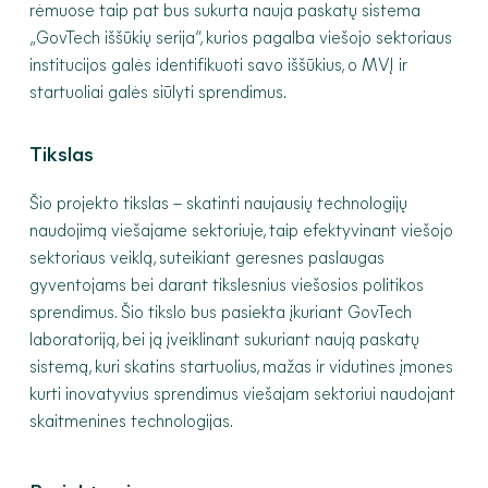
rėmuose taip pat bus sukurta nauja paskatų sistema
„GovTech iššūkių serija“, kurios pagalba viešojo sektoriaus
institucijos galės identifikuoti savo iššūkius, o MVĮ ir
startuoliai galės siūlyti sprendimus.
Tikslas
Šio projekto tikslas – skatinti naujausių technologijų
naudojimą viešajame sektoriuje, taip efektyvinant viešojo
sektoriaus veiklą, suteikiant geresnes paslaugas
gyventojams bei darant tikslesnius viešosios politikos
sprendimus. Šio tikslo bus pasiekta įkuriant GovTech
laboratoriją, bei ją įveiklinant sukuriant naują paskatų
sistemą, kuri skatins startuolius, mažas ir vidutines įmones
kurti inovatyvius sprendimus viešajam sektoriui naudojant
skaitmenines technologijas.