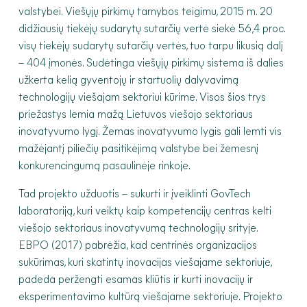
valstybei. Viešųjų pirkimų tarnybos teigimu, 2015 m. 20
didžiausių tiekėjų sudarytų sutarčių vertė siekė 56,4 proc.
visų tiekėjų sudarytų sutarčių vertės, tuo tarpu likusią dalį
– 404 įmonės. Sudėtinga viešųjų pirkimų sistema iš dalies
užkerta kelią gyventojų ir startuolių dalyvavimą
technologijų viešajam sektoriui kūrime. Visos šios trys
priežastys lemia mažą Lietuvos viešojo sektoriaus
inovatyvumo lygį. Žemas inovatyvumo lygis gali lemti vis
mažėjantį piliečių pasitikėjimą valstybe bei žemesnį
konkurencingumą pasaulinėje rinkoje.
Tad projekto užduotis – sukurti ir įveiklinti GovTech
laboratoriją, kuri veiktų kaip kompetencijų centras kelti
viešojo sektoriaus inovatyvumą technologijų srityje.
EBPO (2017) pabrėžia, kad centrinės organizacijos
sukūrimas, kuri skatintų inovacijas viešajame sektoriuje,
padeda peržengti esamas kliūtis ir kurti inovacijų ir
eksperimentavimo kultūrą viešajame sektoriuje. Projekto