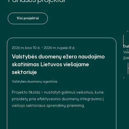
Visi projektai
Dal
-
2026 m. kovo 10 d.
2026 m. rugsėjo 8 d.
Vai
Valstybės duomenų ežero naudojimo
Sak
skatinimas Lietuvos viešajame
sektoriuje
Valstybės duomenų agentūra
Projekto tikslas – nustatyti galimus veiksmus, kurie
prisidėtų prie efektyvesnio duomenų integravimo į
viešojo sektoriaus sprendimų priėmimą.