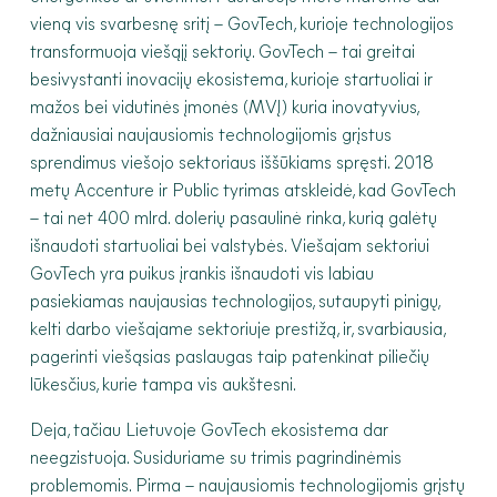
vieną vis svarbesnę sritį – GovTech, kurioje technologijos
transformuoja viešąjį sektorių. GovTech – tai greitai
besivystanti inovacijų ekosistema, kurioje startuoliai ir
mažos bei vidutinės įmonės (MVĮ) kuria inovatyvius,
dažniausiai naujausiomis technologijomis grįstus
sprendimus viešojo sektoriaus iššūkiams spręsti. 2018
metų Accenture ir Public tyrimas atskleidė, kad GovTech
– tai net 400 mlrd. dolerių pasaulinė rinka, kurią galėtų
išnaudoti startuoliai bei valstybės. Viešajam sektoriui
GovTech yra puikus įrankis išnaudoti vis labiau
pasiekiamas naujausias technologijos, sutaupyti pinigų,
kelti darbo viešajame sektoriuje prestižą, ir, svarbiausia,
pagerinti viešąsias paslaugas taip patenkinat piliečių
lūkesčius, kurie tampa vis aukštesni.
Deja, tačiau Lietuvoje GovTech ekosistema dar
neegzistuoja. Susiduriame su trimis pagrindinėmis
problemomis. Pirma – naujausiomis technologijomis grįstų