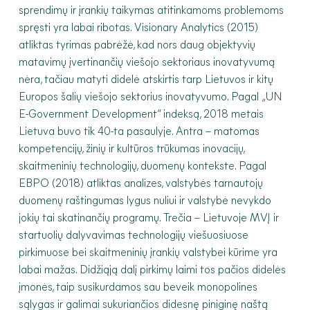
sprendimų ir įrankių taikymas atitinkamoms problemoms
spręsti yra labai ribotas. Visionary Analytics (2015)
atliktas tyrimas pabrėžė, kad nors daug objektyvių
matavimų įvertinančių viešojo sektoriaus inovatyvumą
nėra, tačiau matyti didelė atskirtis tarp Lietuvos ir kitų
Europos šalių viešojo sektorius inovatyvumo. Pagal „UN
E-Government Development“ indeksą, 2018 metais
Lietuva buvo tik 40-ta pasaulyje. Antra – matomas
kompetencijų, žinių ir kultūros trūkumas inovacijų,
skaitmeninių technologijų, duomenų kontekste. Pagal
EBPO (2018) atliktas analizes, valstybės tarnautojų
duomenų raštingumas lygus nuliui ir valstybė nevykdo
jokių tai skatinančių programų. Trečia – Lietuvoje MVĮ ir
startuolių dalyvavimas technologijų viešuosiuose
pirkimuose bei skaitmeninių įrankių valstybei kūrime yra
labai mažas. Didžiąją dalį pirkimų laimi tos pačios didelės
įmonės, taip susikurdamos sau beveik monopolines
sąlygas ir galimai sukuriančios didesnę piniginę naštą