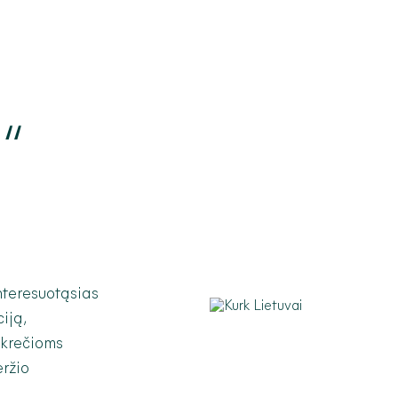
“
interesuotąsias
iją,
nkrečioms
ržio