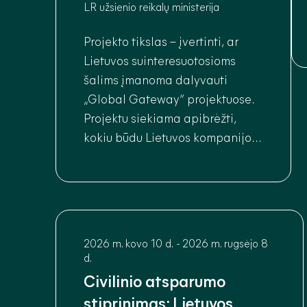
LR užsienio reikalų ministerija
Projekto tikslas – įvertinti, ar
Lietuvos suinteresuotosioms
šalims įmanoma dalyvauti
„Global Gateway“ projektuose.
Projektu siekiama apibrėžti,
kokiu būdu Lietuvos kompanijos
gali įsitraukti į „Global
Gateway“ veiklas, ir kuriuose
sektoriuose bei rinkose šis
potencialas didžiausias.
2026 m. kovo 10 d.
-
2026 m. rugsėjo 8
d.
Civilinio atsparumo
stiprinimas: Lietuvos