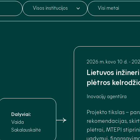
2026 m. kovo 10 d.
-
202
Lietuvos inžiner
plėtros kelrodži
Inovacijų agentūra
Projekto tikslas – par
Dalyviai:
rekomendacijas, skirt
Vaida
plėtrai, MTEPI stipri
Sakalauskaitė
ugdymui, finansavimo