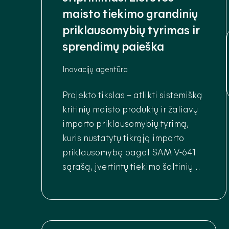
maisto tiekimo grandinių
priklausomybių tyrimas ir
sprendimų paieška
Inovacijų agentūra
Projekto tikslas – atlikti sistemišką
kritinių maisto produktų ir žaliavų
importo priklausomybių tyrimą,
kuris nustatytų tikrąją importo
priklausomybę pagal SAM V-641
sąrašą, įvertintų tiekimo šaltinių
pažeidžiamumą (ES vs. ne-ES
šalys), ir pasiūlytų technologinius,
žiedinės ekonomikos ir žaliųjų
technologijų sprendimus