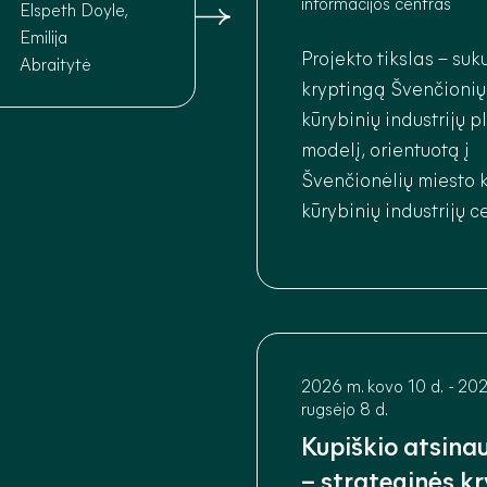
informacijos centras
Elspeth Doyle,
Emilija
Projekto tikslas – suku
Abraitytė
kryptingą Švenčionių
kūrybinių industrijų p
modelį, orientuotą į
Švenčionėlių miesto 
kūrybinių industrijų c
stiprinimą ir integrav
bendrą rajono ekono
turizmo sistemą.
2026 m. kovo 10 d.
-
202
rugsėjo 8 d.
Kupiškio atsina
– strateginės kr