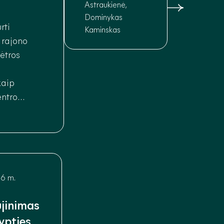
Astraukienė,
Dominykas
rti
Kaminskas
 rajono
lėtros
kaip
entro
imą į
minę bei
6 m.
ujinimas
ypties