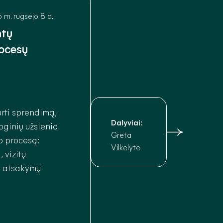
 m. rugsėjo 8 d.
ntų
ocesų
urti sprendimą,
Dalyviai:
ioginių užsienio
Greta
mo procesą:
Vilkelytė
 vizitų
I atsakymų