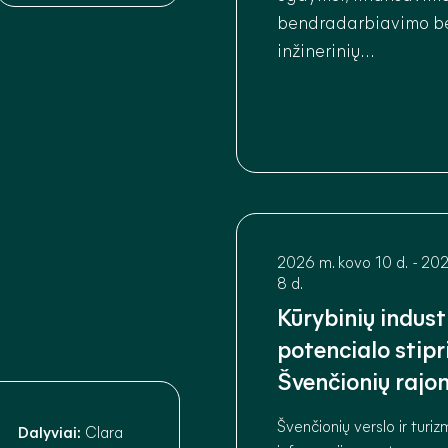
bendradarbiavimo be
inžinerinių
technologijų komerci
2026 m. kovo 10 d.
-
202
8 d.
Kūrybinių indust
potencialo stip
Švenčionių rajo
Švenčionių verslo ir turi
Dalyviai:
Clara