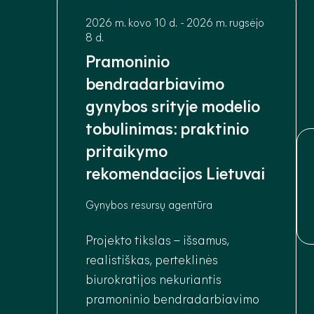
priklausomybėms mažinti.
2026 m. kovo 10 d.
-
2026 m. rugsėjo
8 d.
Pramoninio
bendradarbiavimo
gynybos srityje modelio
tobulinimas: praktinio
pritaikymo
rekomendacijos Lietuvai
Gynybos resursų agentūra
Projekto tikslas – išsamus,
realistiškas, perteklinės
biurokratijos nekuriantis
pramoninio bendradarbiavimo