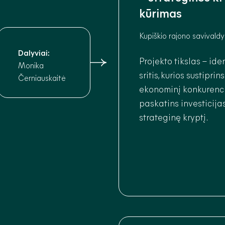
kūrimas
Kupiškio rajono savivald
Dalyviai:
Projekto tikslas – iden
Monika
sritis, kurios sustiprin
Černiauskaitė
ekonominį konkurenc
paskatins investicijas
strateginę kryptį.