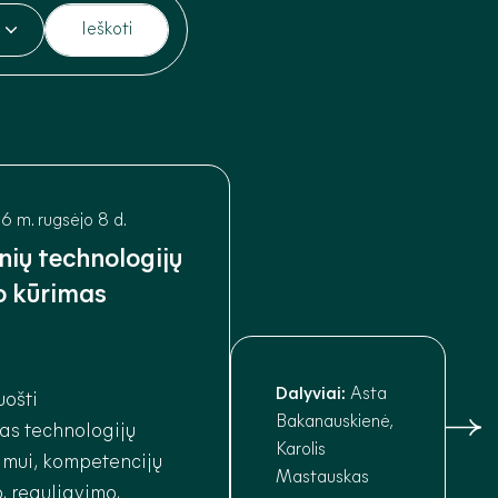
6 m. rugsėjo 8 d.
inių technologijų
o kūrimas
Dalyviai:
Asta
uošti
Bakanauskienė,
as technologijų
Karolis
nimui, kompetencijų
Mastauskas
, reguliavimo,