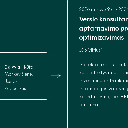
2026 m. kovo 9 d.
-
2026
Verslo konsulta
aptarnavimo pr
optimizavimas
„Go Vilnius“
Projekto tikslas – suk
Dalyviai:
Rūta
kuris efektyvintų ties
Mankevičienė,
investicijų pritrauki
Justas
Kazlauskas
informacijos valdymą,
koordinavimą bei RF
rengimą.