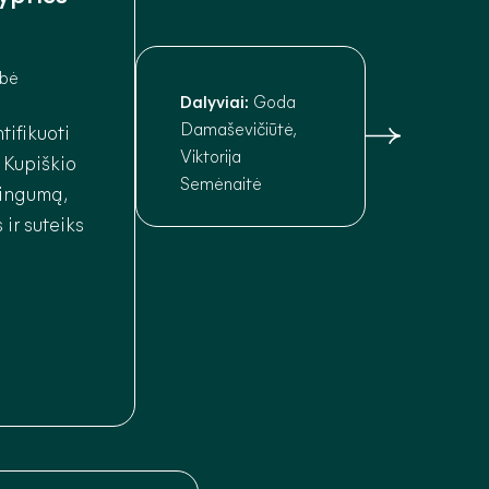
ybė
Dalyviai:
Goda
Damaševičiūtė,
tifikuoti
Viktorija
s Kupiškio
Semėnaitė
ingumą,
 ir suteiks