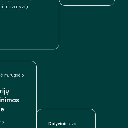
i inovatyvių
alizavimui Lietuvoje.
6 m. rugsėjo
rijų
rinimas
ne
zmo
Dalyviai:
Ieva