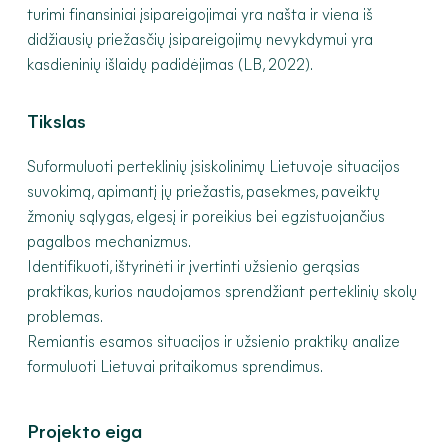
turimi finansiniai įsipareigojimai yra našta ir viena iš
didžiausių priežasčių įsipareigojimų nevykdymui yra
kasdieninių išlaidų padidėjimas (LB, 2022).
Tikslas
Suformuluoti perteklinių įsiskolinimų Lietuvoje situacijos
suvokimą, apimantį jų priežastis, pasekmes, paveiktų
žmonių sąlygas, elgesį ir poreikius bei egzistuojančius
pagalbos mechanizmus.
Identifikuoti, ištyrinėti ir įvertinti užsienio gerąsias
praktikas, kurios naudojamos sprendžiant perteklinių skolų
problemas.
Remiantis esamos situacijos ir užsienio praktikų analize
formuluoti Lietuvai pritaikomus sprendimus.
Projekto eiga