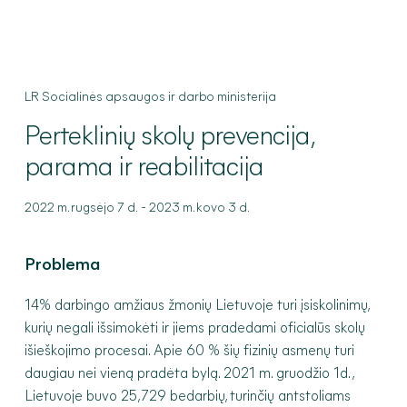
LR Socialinės apsaugos ir darbo ministerija
Perteklinių
skolų prevencija,
parama ir reabilitacija
-
2022 m. rugsėjo 7 d.
2023 m. kovo 3 d.
Problema
14% darbingo amžiaus žmonių Lietuvoje turi įsiskolinimų,
kurių negali išsimokėti ir jiems pradedami oficialūs skolų
išieškojimo procesai. Apie 60 % šių fizinių asmenų turi
daugiau nei vieną pradėta bylą. 2021 m. gruodžio 1d.,
Lietuvoje buvo 25,729 bedarbių, turinčių antstoliams