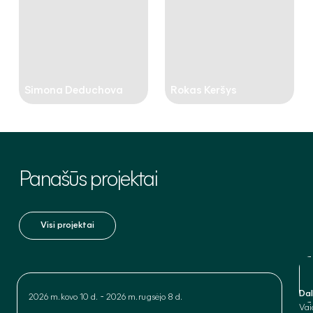
Simona Deduchova
Rokas Keršys
Panašūs
projektai
Visi projektai
Dal
-
2026 m. kovo 10 d.
2026 m. rugsėjo 8 d.
Vai