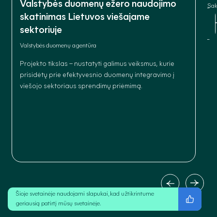
Valstybės duomenų ežero naudojimo
Sak
skatinimas Lietuvos viešajame
sektoriuje
Valstybės duomenų agentūra
Projekto tikslas – nustatyti galimus veiksmus, kurie
prisidėtų prie efektyvesnio duomenų integravimo į
viešojo sektoriaus sprendimų priėmimą.
Šioje svetainėje naudojami slapukai, kad užtikrintume
geriausią patirtį mūsų svetainėje.