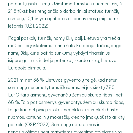
perduotų įsiskolinimų. Užimtumo tarnybos duomenimis, iš
21,5 tūkst. besirengiančiojo darbo rinkai statusą turinčių
asmenų, 10,1 % yra apribotas disponavimas piniginėmis
lėšomis (UŽT, 2022).
Pagal paskolų turinčių namų ūkių dalį, Lietuva yra trečia
mažiausiai įsiskolinimų turinti šalis Europoje. Tačiau, pagal
namų ūkių, kurie patiria sunkumų vykdyti finansinius
įsipareigojimus ir dėl jų patenka į skurdo riziką, Lietuva
Europoje pirmauja.
2021 m. net 36 % Lietuvos gyventojų teigė, kad neturi
santaupų nenumatytoms išlaidoms, jei jos siektų 380
Eur.O tarp asmenų, gyvenančių žemiau skurdo ribos –net
68 %. Taip pat asmenys, gyvenantys žemiau skurdo ribos,
teigė, kad dėl pinigų stokos negali laiku sumokėti būsto
nuomos, komunalinių mokesčių, kredito įmokų, būsto ar kitų
paskolų (OSP, 2022). Santaupų neturėjimas ir
nepasiruošimas nenumatytiems gyvenimo atvejams, yra