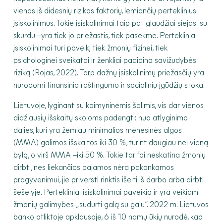
vienas iš didesnių rizikos faktorių, lemiančių perteklinius
įsiskolinimus. Tokie įsiskolinimai taip pat glaudžiai siejasi su
skurdu –yra tiek jo priežastis, tiek pasekmė. Pertekliniai
įsiskolinimai turi poveikį tiek žmonių fizinei, tiek
psichologinei sveikatai ir ženkliai padidina savižudybės
riziką (Rojas, 2022). Tarp dažnų įsiskolinimų priežasčių yra
nurodomi finansinio raštingumo ir socialinių įgūdžių stoka.
Lietuvoje, lyginant su kaimyninėmis šalimis, vis dar vienos
didžiausių išskaitų skoloms padengti: nuo atlyginimo
dalies, kuri yra žemiau minimalios mėnesinės algos
(MMA) galimos išskaitos iki 30 %, turint daugiau nei vieną
bylą, o virš MMA –iki 50 %. Tokie tarifai neskatina žmonių
dirbti, nes liekančios pajamos nėra pakankamos
pragyvenimui, jie priversti rinktis išeiti iš darbo arba dirbti
šešėlyje. Pertekliniai įsiskolinimai paveikia ir yra veikiami
žmonių galimybės „sudurti galą su galu“. 2022 m. Lietuvos
banko atliktoje apklausoje, 6 iš 10 namų ūkių nurodė, kad