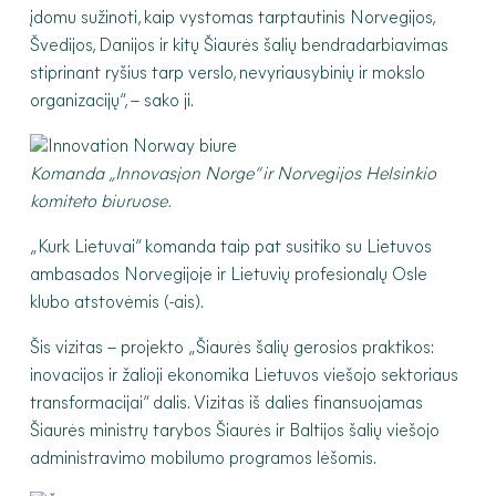
įdomu sužinoti, kaip vystomas tarptautinis Norvegijos,
Švedijos, Danijos ir kitų Šiaurės šalių bendradarbiavimas
stiprinant ryšius tarp verslo, nevyriausybinių ir mokslo
organizacijų“, – sako ji.
Komanda „Innovasjon Norge“ ir Norvegijos Helsinkio
komiteto biuruose.
„Kurk Lietuvai“ komanda taip pat susitiko su Lietuvos
ambasados Norvegijoje ir Lietuvių profesionalų Osle
klubo atstovėmis (-ais).
Šis vizitas – projekto „Šiaurės šalių gerosios praktikos:
inovacijos ir žalioji ekonomika Lietuvos viešojo sektoriaus
transformacijai“ dalis. Vizitas iš dalies finansuojamas
Šiaurės ministrų tarybos Šiaurės ir Baltijos šalių viešojo
administravimo mobilumo programos lėšomis.