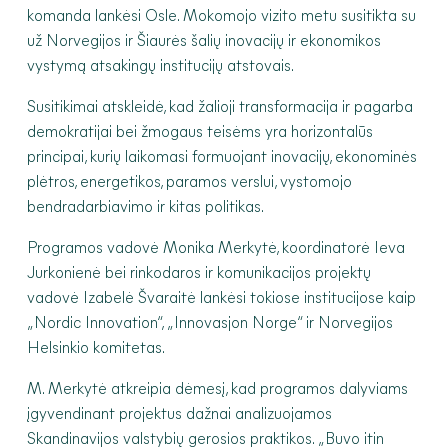
komanda lankėsi Osle. Mokomojo vizito metu susitikta su
už Norvegijos ir Šiaurės šalių inovacijų ir ekonomikos
vystymą atsakingų institucijų atstovais.
Susitikimai atskleidė, kad žalioji transformacija ir pagarba
demokratijai bei žmogaus teisėms yra horizontalūs
principai, kurių laikomasi formuojant inovacijų, ekonominės
plėtros, energetikos, paramos verslui, vystomojo
bendradarbiavimo ir kitas politikas.
Programos vadovė Monika Merkytė, koordinatorė Ieva
Jurkonienė bei rinkodaros ir komunikacijos projektų
vadovė Izabelė Švaraitė lankėsi tokiose institucijose kaip
„Nordic Innovation“, „Innovasjon Norge“ ir Norvegijos
Helsinkio komitetas.
M. Merkytė atkreipia dėmesį, kad programos dalyviams
įgyvendinant projektus dažnai analizuojamos
Skandinavijos valstybių gerosios praktikos. „Buvo itin