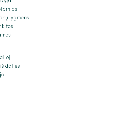
proga
eformas.
gionų lygmens
 kitos
iamės
alioji
iš dalies
jo