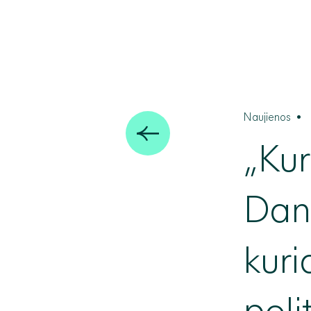
Naujienos
•
„Kur
Dani
kuri