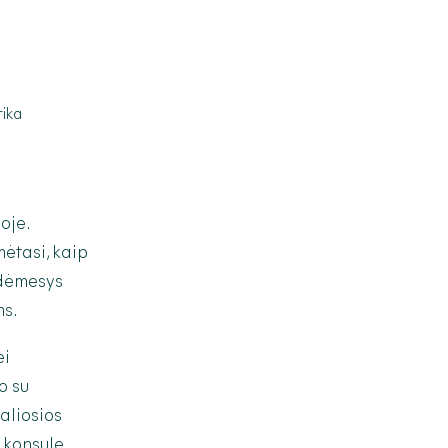
oje.
ėtasi, kaip
 dėmesys
ms.
ei
o su
aliosios
s konsule