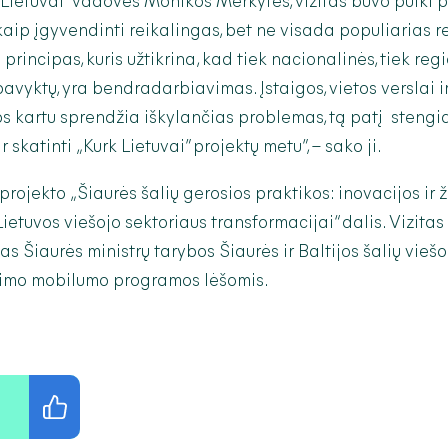
Lietuvai“ vadovės Monikos Merkytės, vizitas buvo puiki 
 kaip įgyvendinti reikalingas, bet ne visada populiarias r
 principas, kuris užtikrina, kad tiek nacionalinės, tiek re
pavyktų, yra bendradarbiavimas. Įstaigos, vietos verslai ir
os kartu sprendžia iškylančias problemas, tą patį steng
r skatinti „Kurk Lietuvai” projektų metu”, – sako ji.
 projekto „Šiaurės šalių gerosios praktikos: inovacijos ir ž
etuvos viešojo sektoriaus transformacijai“ dalis. Vizitas 
s Šiaurės ministrų tarybos Šiaurės ir Baltijos šalių viešo
imo mobilumo programos lėšomis.