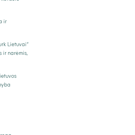
 ir
rk Lietuvai“
 ir narėmis,
ietuvos
rnyba