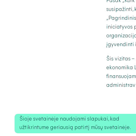
Pasak „Kurk 
susipažinti,
„Pagrindinis
iniciatyvos 
organizacij
įgyvendinti i
Šis vizitas –
ekonomika Li
finansuojama
administrav
Šioje svetainėje naudojami slapukai, kad
užtikrintume geriausią patirtį mūsų svetainėje.