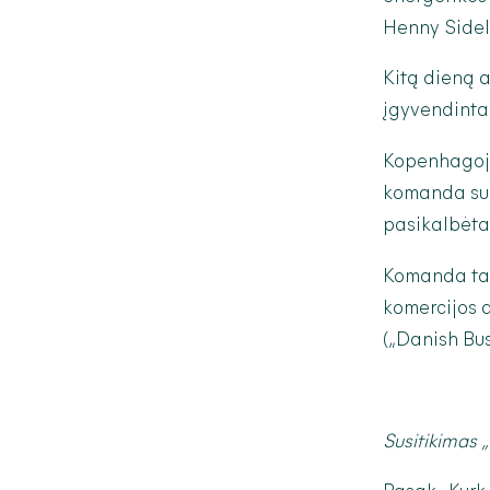
Henny Side
Kitą dieną a
įgyvendinta 
Kopenhagoje 
komanda susi
pasikalbėta 
Komanda taip
komercijos 
(„Danish Bus
Susitikimas 