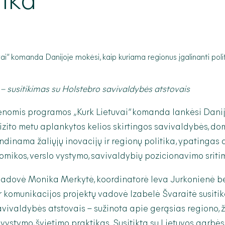
tika
– susitikimas su Holstebro savivaldybės atstovais
enomis programos „Kurk Lietuvai“ komanda lankėsi Danij
ito metu aplankytos kelios skirtingos savivaldybės, dom
ndinama žaliųjų inovacijų ir regionų politika, ypatingas
omikos, verslo vystymo, savivaldybių pozicionavimo sriti
adovė Monika Merkytė, koordinatorė Ieva Jurkonienė b
r komunikacijos projektų vadovė Izabelė Švaraitė susitik
vivaldybės atstovais – sužinota apie gerąsias regiono, ž
vystymo, švietimo praktikas. Susitikta su Lietuvos garbė