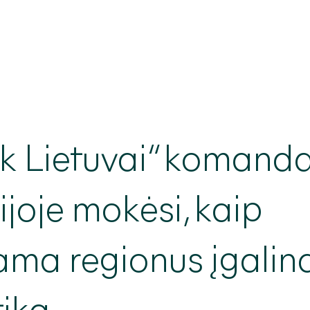
k
Lietuvai“ komand
joje mokėsi, kaip
ama regionus įgalin