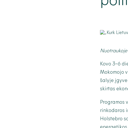
poli
Nuotraukoje 
Kovo 3–6 di
Mokomojo viz
šalyje įgyve
skirtas ekon
Programos v
rinkodaros i
Holstebro sa
energetikos 