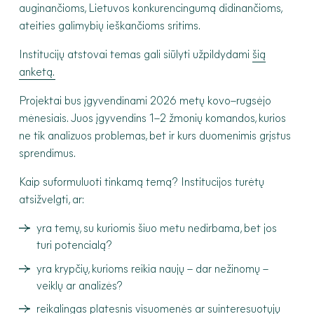
auginančioms, Lietuvos konkurencingumą didinančioms,
ateities galimybių ieškančioms sritims.
Institucijų atstovai temas gali siūlyti užpildydami
šią
anketą.
Projektai bus įgyvendinami 2026 metų kovo–rugsėjo
mėnesiais. Juos įgyvendins 1–2 žmonių komandos, kurios
ne tik analizuos problemas, bet ir kurs duomenimis grįstus
sprendimus.
Kaip suformuluoti tinkamą temą? Institucijos turėtų
atsižvelgti, ar:
yra temų, su kuriomis šiuo metu nedirbama, bet jos
turi potencialą?
yra krypčių, kurioms reikia naujų – dar nežinomų –
veiklų ar analizės?
reikalingas platesnis visuomenės ar suinteresuotųjų