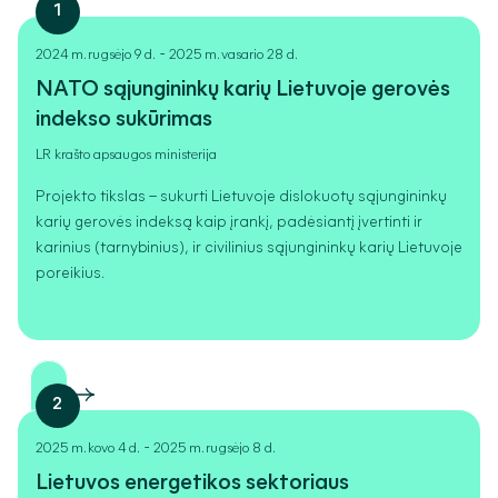
1
-
2024 m. rugsėjo 9 d.
2025 m. vasario 28 d.
NATO sąjungininkų karių Lietuvoje gerovės
indekso sukūrimas
LR krašto apsaugos ministerija
Projekto tikslas – sukurti Lietuvoje dislokuotų sąjungininkų
karių gerovės indeksą kaip įrankį, padėsiantį įvertinti ir
karinius (tarnybinius), ir civilinius sąjungininkų karių Lietuvoje
poreikius.
2
-
2025 m. kovo 4 d.
2025 m. rugsėjo 8 d.
Lietuvos energetikos sektoriaus