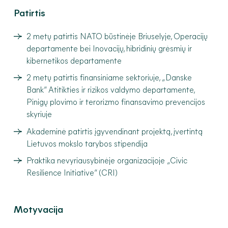
Patirtis
2 metų patirtis NATO būstinėje Briuselyje, Operacijų
departamente bei Inovacijų, hibridinių grėsmių ir
kibernetikos departamente
2 metų patirtis finansiniame sektoriuje, „Danske
Bank“ Atitikties ir rizikos valdymo departamente,
Pinigų plovimo ir terorizmo finansavimo prevencijos
skyriuje
Akademinė patirtis įgyvendinant projektą, įvertintą
Lietuvos mokslo tarybos stipendija
Praktika nevyriausybinėje organizacijoje „Civic
Resilience Initiative“ (CRI)
Motyvacija