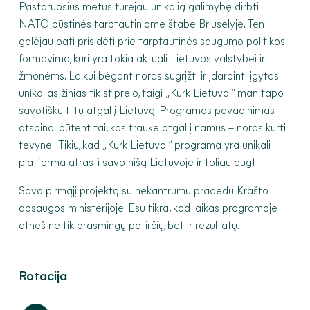
Pastaruosius metus turėjau unikalią galimybę dirbti
NATO būstinės tarptautiniame štabe Briuselyje. Ten
galėjau pati prisidėti prie tarptautinės saugumo politikos
formavimo, kuri yra tokia aktuali Lietuvos valstybei ir
žmonėms. Laikui bėgant noras sugrįžti ir įdarbinti įgytas
unikalias žinias tik stiprėjo, taigi „Kurk Lietuvai“ man tapo
savotišku tiltu atgal į Lietuvą. Programos pavadinimas
atspindi būtent tai, kas traukė atgal į namus – noras kurti
tėvynei. Tikiu, kad „Kurk Lietuvai“ programa yra unikali
platforma atrasti savo nišą Lietuvoje ir toliau augti.
Savo pirmąjį projektą su nekantrumu pradedu Krašto
apsaugos ministerijoje. Esu tikra, kad laikas programoje
atneš ne tik prasmingų patirčių, bet ir rezultatų.
Rotacija