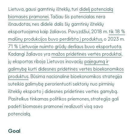
Lietuva, gausi gamtinių išteklių, turi
didelį potencialą
biomasės pramonei.
Tačiau šis potencialas nėra
išnaudotas, nes didelė dalis šių gamtinių išteklių
eksportuojama kaip žaliavos. Pavyzdžiui, 2018 m.
tik 18 %
malūnų produkcijos buvo perdirbta į produktus
, o 2023 m.
71 % Lietuvoje nuimto grūdų derliaus buvo eksportuota.
Kadangi žaliavos yra
mažos pridėtinės vertės produktai
,
jų eksportas riboja Lietuvos inovacijų
pajėgumą ir
galimybę kurti didesnės pridėtinės vertės bioekonomikos
produktus
. Būsima nacionalinė bioekonomikos strategija
suteikia galimybę perorientuoti sektorių nuo pirminių
išteklių eksporto į didesnės pridėtinės vertės gamybą.
Pasitelkus tinkamas politikos priemones, strategija gali
padėti biomasės pramonei realizuoti visą savo
potencialą.
Goal