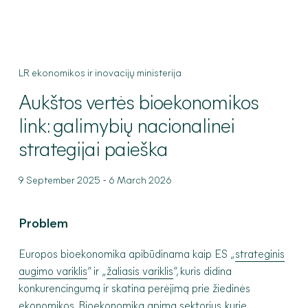
LR ekonomikos ir inovacijų ministerija
Aukštos
vertės bioekonomikos
link: galimybių nacionalinei
strategijai paieška
-
9 September 2025
6 March 2026
Problem
Europos bioekonomika apibūdinama kaip ES „
strateginis
augimo variklis
“ ir „
žaliasis variklis
“, kuris didina
konkurencingumą ir skatina perėjimą prie žiedinės
ekonomikos.
Bioekonomika
apima sektorius, kurie