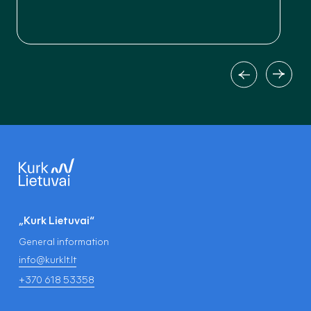
„Kurk Lietuvai“
General information
info@kurklt.lt
+370 618 53358