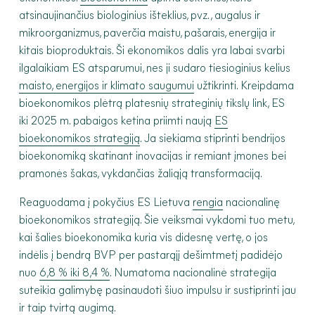
atsinaujinančius biologinius išteklius, pvz., augalus ir
mikroorganizmus, paverčia maistu, pašarais, energija ir
kitais bioproduktais. Ši ekonomikos dalis yra labai svarbi
ilgalaikiam ES atsparumui, nes ji sudaro tiesioginius kelius
maisto, energijos ir klimato saugumui
užtikrinti. Kreipdama
bioekonomikos plėtrą platesnių strateginių tikslų link, ES
iki 2025 m. pabaigos ketina priimti naują
ES
bioekonomikos strategiją
. Ja siekiama stiprinti bendrijos
bioekonomiką skatinant inovacijas ir remiant įmones bei
pramonės šakas, vykdančias žaliąją transformaciją.
Reaguodama į pokyčius ES Lietuva
rengia
nacionalinę
bioekonomikos strategiją. Šie veiksmai vykdomi tuo metu,
kai šalies bioekonomika kuria vis didesnę vertę, o jos
indėlis į bendrą BVP per pastarąjį dešimtmetį padidėjo
nuo
6,8 % iki 8,4 %
. Numatoma nacionalinė strategija
suteikia galimybę pasinaudoti šiuo impulsu ir sustiprinti jau
ir taip tvirtą augimą.