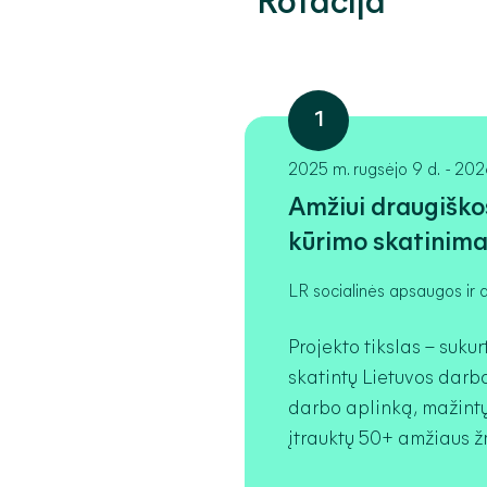
Rotacija
1
2025 m. rugsėjo 9 d.
-
2026
Amžiui draugiško
kūrimo skatinima
LR socialinės apsaugos ir d
Projekto tikslas – sukur
skatintų Lietuvos darb
darbo aplinką, mažintų
įtrauktų 50+ amžiaus ž