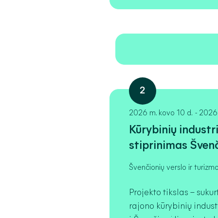
2
2026 m. kovo 10 d.
-
2026 
Kūrybinių industr
stiprinimas Švenč
Švenčionių verslo ir turizm
Projekto tikslas – suku
rajono kūrybinių indust