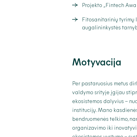
Projekto „Fintech Awa
Fitosanitarinių tyrimų 
augalininkystės tarny
Motyvacija
Per pastaruosius metus d
valdymo srityje įgijau stipr
ekosistemos dalyvius – nuo 
institucijų. Mano kasdien
bendruomenės telkimo, nari
organizavimo iki inovatyvi