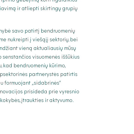
iprino gebėjimą kurti ilgalaikius
iavimą ir atliepti skirtingų grupių
ybė savo patirtį bendruomenių
me nukreipti į viešąjį sektorių, bei
rendžiant vieną aktualiausių mūsų
p senstančios visuomenės iššūkius
u, kad bendruomenių kūrimo,
rpsektorinės partnerystės patirtis
du formuojant „sidabrinės“
inovacijos prisideda prie vyresnio
okybės, įtraukties ir aktyvumo.