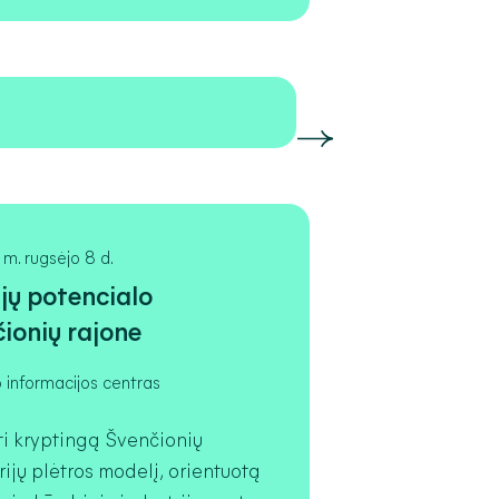
m. rugsėjo 8 d.
ijų potencialo
ionių rajone
o informacijos centras
rti kryptingą Švenčionių
rijų plėtros modelį, orientuotą