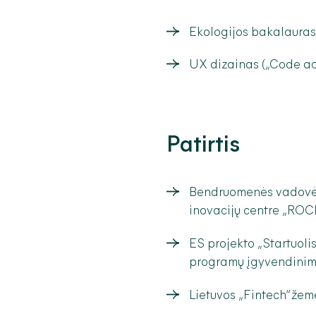
Ekologijos bakalauras 
UX dizainas („Code a
Patirtis
Bendruomenės vadovė f
inovacijų centre „ROC
ES projekto „Startuoli
programų įgyvendini
Lietuvos „Fintech“ žem