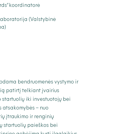
rds“ koordinatorė
laboratorija (Valstybinė
ba)
irbdama bendruomenės vystymo ir
ią patirtį telkiant įvairius
startuolių iki investuotojų bei
ės atsakomybės – nuo
ų įtraukimo ir renginių
ų startuolių paieškos bei