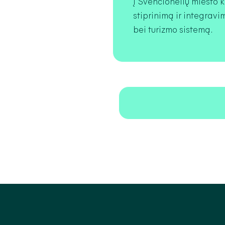
į Švenčionėlių miesto k
stiprinimą ir integrav
bei turizmo sistemą.