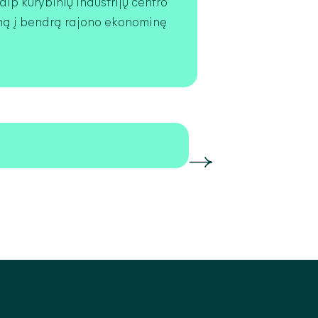
aip kūrybinių industrijų centro
imą į bendrą rajono ekonominę