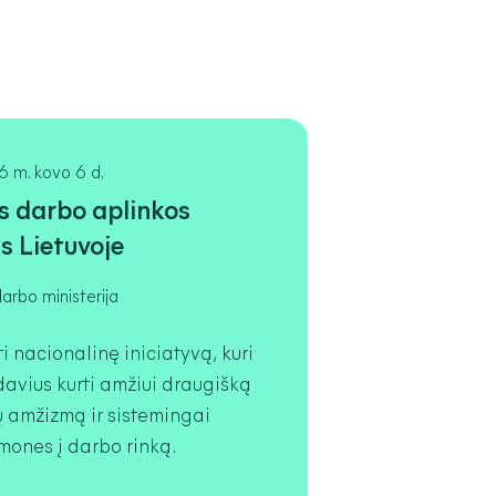
 m. kovo 6 d.
s darbo aplinkos
s Lietuvoje
arbo ministerija
ti nacionalinę iniciatyvą, kuri
davius kurti amžiui draugišką
 amžizmą ir sistemingai
mones į darbo rinką.