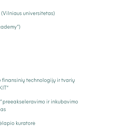
(Vilniaus universitetas)
cademy“)
inansinių technologijų ir tvarių
KIT“
s“ preeakseleravimo ir inkubavimo
mas
ėlapio kuratorė