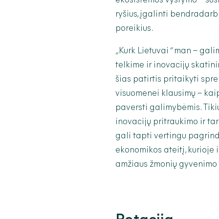
ekosistemos vystymo – sust
ryšius, įgalinti bendradarb
poreikius.
„
Kurk Lietuvai
“
man – galim
telkime ir inovacijų skatini
šias patirtis pritaikyti sp
visuomenei klausimų – kai
paversti galimybėmis. Tiki
inovacijų pritraukimo ir ta
gali tapti vertingu pagrin
ekonomikos ateitį, kurioje 
amžiaus žmonių gyvenimo k